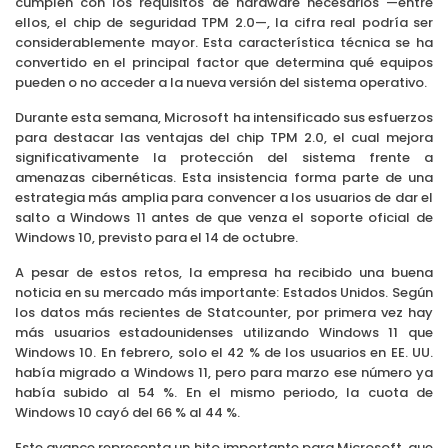
cumplen con los requisitos de hardware necesarios —entre
ellos, el chip de seguridad TPM 2.0—, la cifra real podría ser
considerablemente mayor. Esta característica técnica se ha
convertido en el principal factor que determina qué equipos
pueden o no acceder a la nueva versión del sistema operativo.
Durante esta semana, Microsoft ha intensificado sus esfuerzos
para destacar las ventajas del chip TPM 2.0, el cual mejora
significativamente la protección del sistema frente a
amenazas cibernéticas. Esta insistencia forma parte de una
estrategia más amplia para convencer a los usuarios de dar el
salto a Windows 11 antes de que venza el soporte oficial de
Windows 10, previsto para el 14 de octubre.
A pesar de estos retos, la empresa ha recibido una buena
noticia en su mercado más importante: Estados Unidos. Según
los datos más recientes de Statcounter, por primera vez hay
más usuarios estadounidenses utilizando Windows 11 que
Windows 10. En febrero, solo el 42 % de los usuarios en EE. UU.
había migrado a Windows 11, pero para marzo ese número ya
había subido al 54 %. En el mismo periodo, la cuota de
Windows 10 cayó del 66 % al 44 %.
Este avance representa un hito importante para Microsoft, que