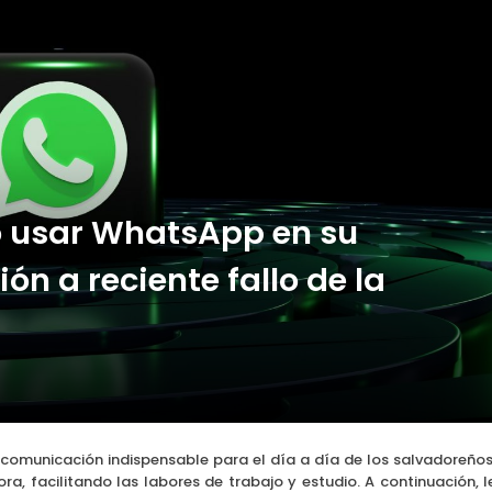
o Max: las nuevas apuestas que sacuden el mercado
o usar WhatsApp en su
n a reciente fallo de la
comunicación indispensable para el día a día de los salvadoreños
a, facilitando las labores de trabajo y estudio. A continuación, l