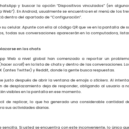
WhatsApp y buscar la opción “Dispositivos vinculados” (en alguno
Web”). En Android, usualmente se encuentra en el menú de los tre
stá dentro del apartado de “Configuración”.
 su celular. Apunte con ella al código QR que ve en la pantalla de s
dos, todas sus conversaciones aparecerán en la computadora, lista
lazarse en los chats
tsApp Web a nivel global han comenzado a reportar un problem
 (hacer
scroll
) en la lista de chats y dentro de las conversaciones. Lo
 (antes Twitter) y Reddit, donde la gente busca respuestas.
se justo después de abrir la ventana de emojis o
stickers
. Al intenta
ión de desplazamiento deja de responder, obligando al usuario a n
én visibles en la pantalla en ese momento.
cil de replicar, lo que ha generado una considerable cantidad d
a sus actividades diarias.
encilla. Si usted se encuentra con este inconveniente, lo único qu