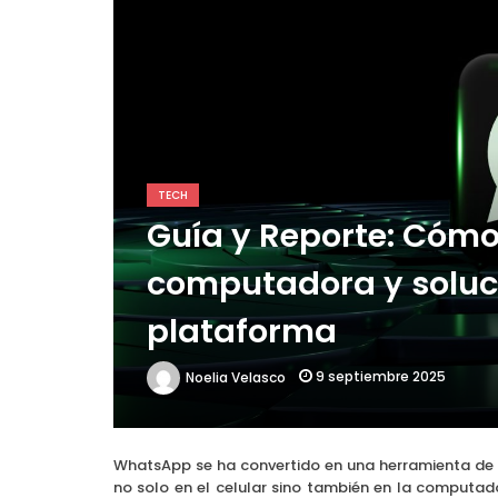
El POCO X6 Pro y el X8 Pr
TECH
Guía y Reporte: Cóm
computadora y solució
plataforma
9 septiembre 2025
Noelia Velasco
WhatsApp se ha convertido en una herramienta de 
no solo en el celular sino también en la computador