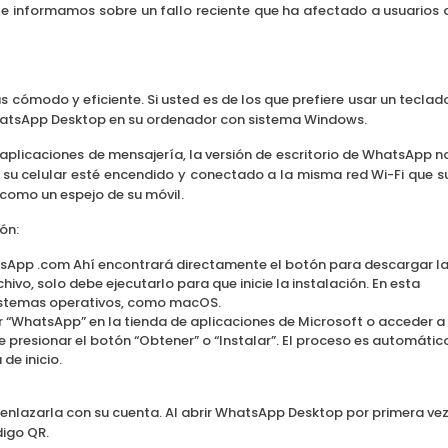
 le informamos sobre un fallo reciente que ha afectado a usuarios 
ómodo y eficiente. Si usted es de los que prefiere usar un teclad
hatsApp Desktop en su ordenador con sistema Windows.
 aplicaciones de mensajería, la versión de escritorio de WhatsApp n
su celular esté encendido y conectado a la misma red Wi-Fi que s
como un espejo de su móvil.
ón:
atsApp .com Ahí encontrará directamente el botón para descargar l
vo, solo debe ejecutarlo para que inicie la instalación. En esta
istemas operativos, como macOS.
r “WhatsApp” en la tienda de aplicaciones de Microsoft o acceder a
be presionar el botón “Obtener” o “Instalar”. El proceso es automátic
de inicio.
s enlazarla con su cuenta. Al abrir WhatsApp Desktop por primera vez
igo QR.