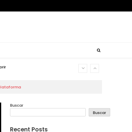
madas
orir
 plataforma
madas
Buscar
Buscar
orir
Recent Posts