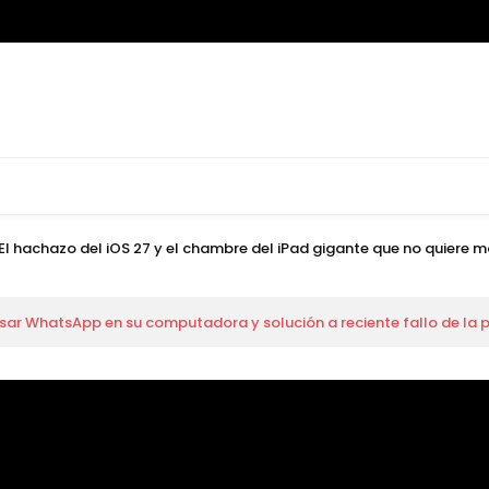
ada del F7 y el precio histórico del F8 Pro
a: Google “cocina” nuevos emojis y WhatsApp Web habilita las lla
ntos más potentes de Apple y el fuerte golpe legal en Italia
 El hachazo del iOS 27 y el chambre del iPad gigante que no quiere m
endimiento brutal y baterías inagotables
o Max: las nuevas apuestas que sacuden el mercado
sar WhatsApp en su computadora y solución a reciente fallo de la
ada del F7 y el precio histórico del F8 Pro
a: Google “cocina” nuevos emojis y WhatsApp Web habilita las lla
ntos más potentes de Apple y el fuerte golpe legal en Italia
 El hachazo del iOS 27 y el chambre del iPad gigante que no quiere m
endimiento brutal y baterías inagotables