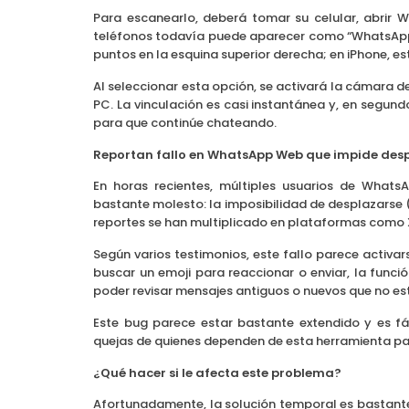
Para escanearlo, deberá tomar su celular, abrir 
teléfonos todavía puede aparecer como “WhatsApp 
puntos en la esquina superior derecha; en iPhone, e
Al seleccionar esta opción, se activará la cámara de
PC. La vinculación es casi instantánea y, en segun
para que continúe chateando.
Reportan fallo en WhatsApp Web que impide desp
En horas recientes, múltiples usuarios de Wha
bastante molesto: la imposibilidad de desplazarse
reportes se han multiplicado en plataformas como X
Según varios testimonios, este fallo parece activar
buscar un emoji para reaccionar o enviar, la func
poder revisar mensajes antiguos o nuevos que no est
Este bug parece estar bastante extendido y es fá
quejas de quienes dependen de esta herramienta par
¿Qué hacer si le afecta este problema?
Afortunadamente, la solución temporal es bastante s